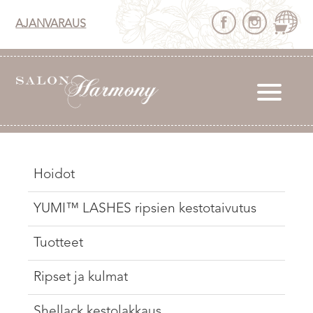
AJANVARAUS
Hoidot
YUMI™ LASHES ripsien kestotaivutus
Tuotteet
Ripset ja kulmat
Shellack kestolakkaus