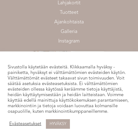
Lahjakortit
Tuotteet
Ajankohtaista
Galleria
Instagram
Sivustolla käytetään evästeitä. Klikkaamalla hyväksy -
painiketta, hyväksyt ei välttämättömien evästeiden käytön.
Välttämättömät evästeet takaavat sivun toimivuuden. Voit
säätää asetuksia evästeasetuksista. Ei välttämättömien
evästeiden ollessa käytössä keräämme tietoja käyttäjistä,
heidän käyttäytymisestään ja heidän laitteistaan. Voimme
käyttää edellä mainittuja käyttökokemuksen parantamiseen,
markkinointiin ja tietoja voidaan luovuttaa kolmansille
osapuolille, kuten markkinointikumppaneillemme.
Instagram
•
Facebook
Evästeasetukset
HYVÄKSY