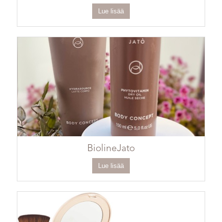
Lue lisää
BiolineJato
Lue lisää